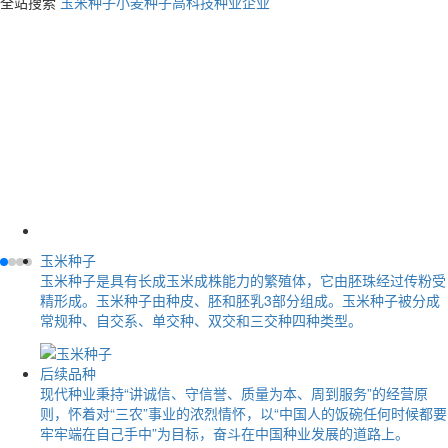
全站搜索
玉米种子
小麦种子
高科技种业企业
玉米种子
玉米种子是具有长成玉米成株能力的繁殖体，它由胚珠经过传粉受
精形成。玉米种子由种皮、胚和胚乳3部分组成。玉米种子被分成
常规种、自交系、单交种、双交和三交种四种类型。
后续品种
现代种业秉持“讲诚信、守信誉、质量为本、周到服务”的经营原
则，怀着对“三农”事业的浓烈情怀，以“中国人的饭碗任何时候都要
牢牢端在自己手中”为目标，奋斗在中国种业发展的道路上。