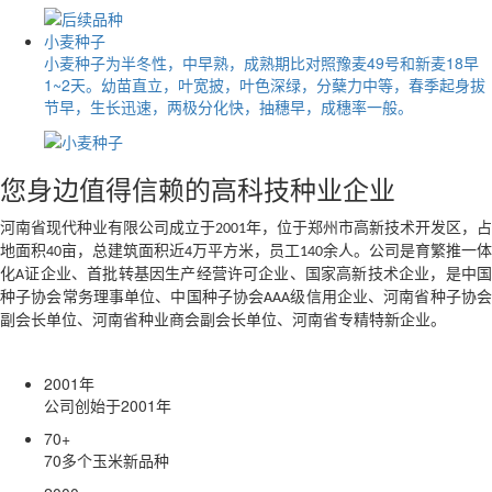
小麦种子
小麦种子为半冬性，中早熟，成熟期比对照豫麦49号和新麦18早
1~2天。幼苗直立，叶宽披，叶色深绿，分蘖力中等，春季起身拔
节早，生长迅速，两极分化快，抽穗早，成穗率一般。
您身边值得信赖的高科技种业企业
河南省现代种业有限公司成立于
年，位于郑州市高新技术开发区，占
2001
地面积
亩，总建筑面积近
万平方米，员工
余人。公司是育繁推一体
40
4
140
化
证企业、首批转基因生产经营许可企业、国家高新技术企业，是中
A
种子协会常务理事单位、中国种子协会
级信用企业、河南省种子协
AAA
副会长单位、河南省种业商会副会长单位、河南省专精特新企业。
2001
年
公司创始于2001年
70
+
70多个玉米新品种